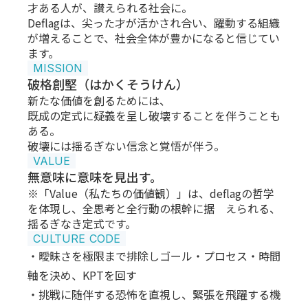
才ある人が、讃えられる社会に。
Deflagは、尖った才が活かされ合い、躍動する組織
が増えることで、社会全体が豊かになると信じてい
ます。
MISSION
破格創堅（はかくそうけん）
新たな価値を創るためには、
既成の定式に疑義を呈し破壊することを伴うことも
ある。
破壊には揺るぎない信念と覚悟が伴う。
VALUE
無意味に意味を見出す。
※「Value（私たちの価値観）」は、deflagの哲学
を体現し、全思考と全行動の根幹に据 えられる、
揺るぎなき定式です。
CULTURE CODE
・曖昧さを極限まで排除しゴール・プロセス・時間
軸を決め、KPTを回す
・挑戦に随伴する恐怖を直視し、緊張を飛躍する機