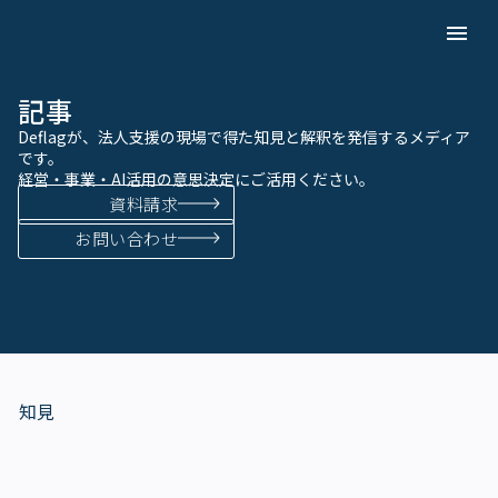
menu
記事
Deflagが、法人支援の現場で得た知見と解釈を発信するメディア
です。
経営・事業・AI活用の意思決定にご活用ください。
資料請求
お問い合わせ
知見