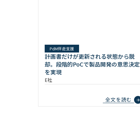
PdM伴走支援
計画書だけが更新される状態から脱
却。段階的PoCで製品開発の意思決定
を実現
E社
全文を読む
arrow_forwar