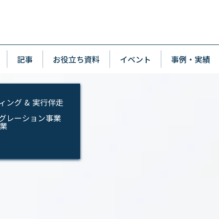
p
wn
記事
お役立ち資料
イベント
事例・実績
ィング & 実行伴走
インテグレーション事業
事業