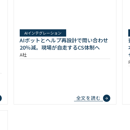
AIインテグレーション
AIボットとヘルプ再設計で問い合わせ
ネ
20％減。現場が自走するCS体制へ
A社
全文を読む
d
arrow_forward