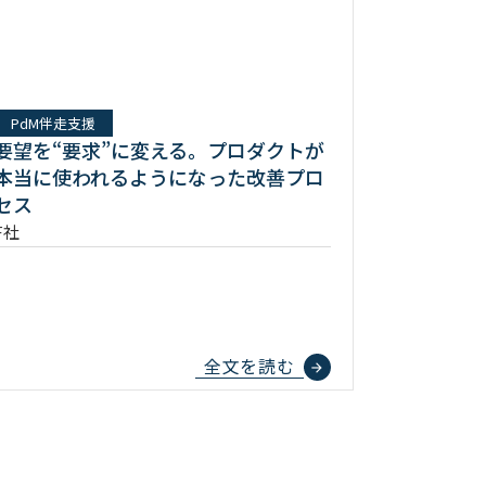
PdM伴走支援
要望を“要求”に変える。プロダクトが
本当に使われるようになった改善プロ
セス
F社
全文を読む
arrow_forward