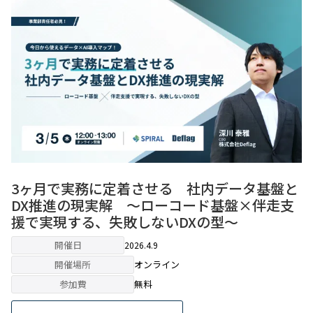
3ヶ月で実務に定着させる 社内データ基盤と
DX推進の現実解 〜ローコード基盤×伴走支
援で実現する、失敗しないDXの型〜
開催日
2026.4.9
開催場所
オンライン
参加費
無料