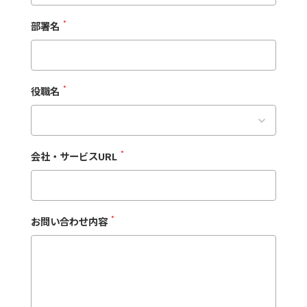
部署名
*
役職名
*
keyboard_arrow_down
会社・サービスURL
*
お問い合わせ内容
*