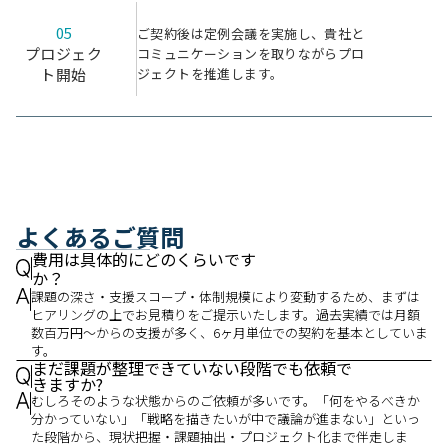
05
ご契約後は定例会議を実施し、貴社と
プロジェク
コミュニケーションを取りながらプロ
ジェクトを推進します。
ト開始
よくあるご質問
費用は具体的にどのくらいです
か？
課題の深さ・支援スコープ・体制規模により変動するため、まずは
ヒアリングの上でお見積りをご提示いたします。過去実績では月額
数百万円〜からの支援が多く、6ヶ月単位での契約を基本としていま
す。
まだ課題が整理できていない段階でも依頼で
きますか?
むしろそのような状態からのご依頼が多いです。「何をやるべきか
分かっていない」「戦略を描きたいが中で議論が進まない」といっ
た段階から、現状把握・課題抽出・プロジェクト化まで伴走しま