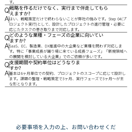
す。
戦略を作るだけでなく、実行まで伴走してもら
えますか?
はい、戦略策定だけで終わらないことが弊社の強みです。Step 04(プ
ロジェクト実行)として、設計したプロジェクトの進行管理・必要に
応じたタスクの巻き取りまで対応します。
どのような業種・フェーズの企業に向いてい
ますか?
SaaS、EC、製造業、DX推進中の大企業など業種を問わず対応しま
す。特に「事業成長が踊り場に来ている成長フェーズ」「新規領域へ
の展開を検討している大企業」でのご依頼が多いです。
支援期間や契約単位はどうなりま
すか?
基本は6ヶ月単位での契約、プロジェクトのスコープに応じて設計し
ます。課題の整理・戦略策定で3ヶ月、実行フェーズで3ヶ月〜が主
な形となります。
必要事項を入力の上、お問い合わせくだ