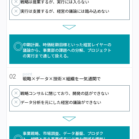
戦略は提案するが、実行には入らない
実行は支援するが、経営の議論には踏み込めない
中期計画、時価総額目標といった経営レイヤーの
議論から、事業部の課題への分解、プロジェクト
の実行まで通して扱える。
point
02
戦略×データ×技術×組織を一気通関で
戦略コンサルに閉じており、開発の話ができない
データ分析を元にした経営の議論ができない
事業戦略、市場調査、データ基盤、プロダク
ト、組織と言う事業成長に必要な領域を横断し