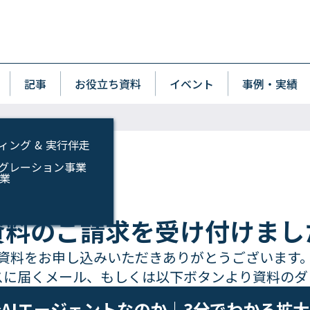
p
wn
記事
お役立ち資料
イベント
事例・実績
ィング & 実行伴走
インテグレーション事業
事業
資料のご請求を受け付けまし
資料をお申し込みいただきありがとうございます
スに届くメール、もしくは以下ボタンより資料のダ
AIエージェントなのか｜3分でわかる拡