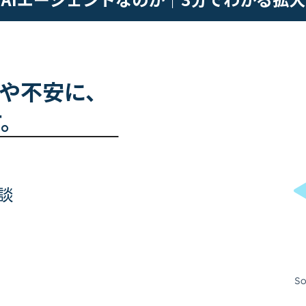
問や不安に、
す。
談