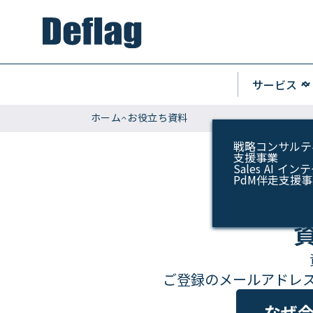
keyboard_arrow_u
サービス
keyboard_arrow_do
ホーム
お役立ち資料
戦略コンサルテ
支援事業
Sales AI 
PdM伴走支援
ご登録のメールアドレ
なぜ今