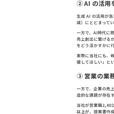
② AI の
生成 AI の活用
減）にとどまって
一方で、AI時代に
売上創出に繋げるか
をどう活かすかに
実際に当社にも、
援してほしい」と
③ 営業の業
一方で、企業の売
造的な課題が存在
当社が営業職2,4
以上
が、提案書作