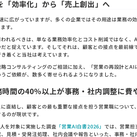
活用を「効率化」から「売上創出」へ
が急速に広がっていますが、多くの企業ではその用途は業務の
います。
問われるべきは、単なる業務効率化とコスト削減ではなく、A
だと捉えています。そしてそれは、顧客との接点を最前線で
行き着くと当社は考えています。
戦略コンサルティングのご相談に加え、「営業の再設計とAI
いうご依頼が、数多く寄せられるようになりました。
務時間の40%以上が事務・社内調整に費
上に直結し、顧客との最も重要な接点を担う営業職について
するのが現状です。
02人を対象に実施した調査
「営業AI白書2026」
では、営業担
成、見積・受発注処理、社内会議や報告といった、事務・社