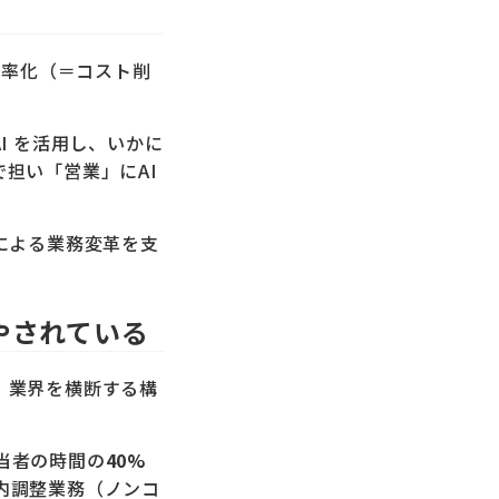
効率化（＝コスト削
I を活用し、いかに
担い「営業」にAI
による業務変革を支
やされている
、業界を横断する構
当者の時間の
40%
内調整業務（ノンコ