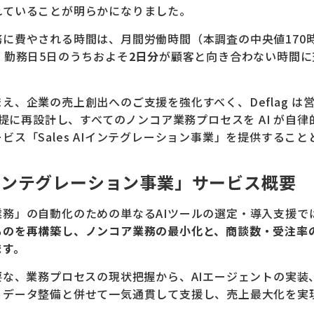
れていることが明らかになりました。
に費やされる時間は、月間労働時間（本調査の中央値170
、勤務日5日のうちおよそ
2日分
が顧客と向き合わない時間に
え、企業の売上創出へのご支援を強化すべく、Deflag は
前提に再設計し、すべてのノンコア業務プロセスを AI が自
ビス「Sales AIインテグレーション事業」を提供するこ
 AIインテグレーション事業」サービス概要
業務」の自動化のための単なるAIツールの選定・導入支援で
ものを再構築し、ノンコア業務の最小化と、商談数・受注率
ます。
要な、業務プロセスの現状把握から、AIエージェントの実装
、データ整備と併せて一気通貫して支援し、売上最大化を実