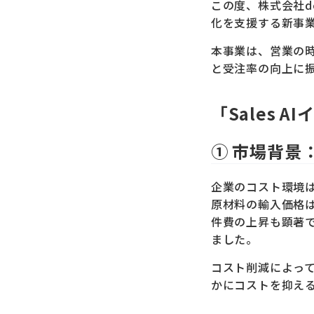
この度、株式会社d
化を支援する新事業
本事業は、営業の
と受注率の向上に
「Sales
① 市場背景
企業のコスト環境
原材料の輸入価格は
件費の上昇も顕著で
ました。
コスト削減によっ
かにコストを抑え