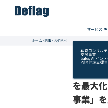
keyboard_arrow_u
サービス
keyboard_arrow_do
ホーム
記事
お知らせ
戦略コンサルテ
支援事業
Sales AI 
PdM伴走支援
データと
を最大化
事業」を