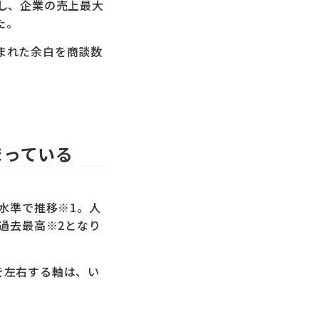
築し、企業の売上最大
た。
まれた余白を商談数
まっている
水準で推移※1。人
過去最高※2となり
を左右する軸は、い