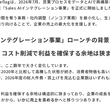
eflagは、2026年7月、営業プロセスをデータとAIで再構
「Sales AIインテグレーション事業」を正式に開始しまし
時間を奪う事務・社内調整（ノンコア業務）を最小化し、生
振り向けることで、企業の売上の最大化を支援します。
 AIインテグレーション事業」ローンチの背景
：コスト削減で利益を確保する余地は狭
は、ここ数年で大きく変化しています。
2020年と比較して高騰した状態が続き、消費者物価も高い
、2026年度の総人件費・賃上げを見込む企業数はいずれも
て利益を確保する余地は構造的に狭まっており、企業の成長
るかから、
いかに売上を高めるか
へと移りつつあります。