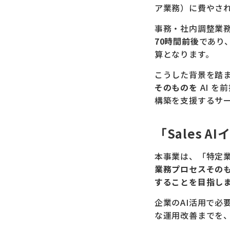
ア業務）に費やさ
事務・社内調整業務
70時間前後
であり
算となります。
こうした背景を踏ま
そのものを
AI を
構築を支援するサー
「Sales
本事業は、「特定
業務プロセスその
することを目指し
企業のAI活用で必
な運用改善までを