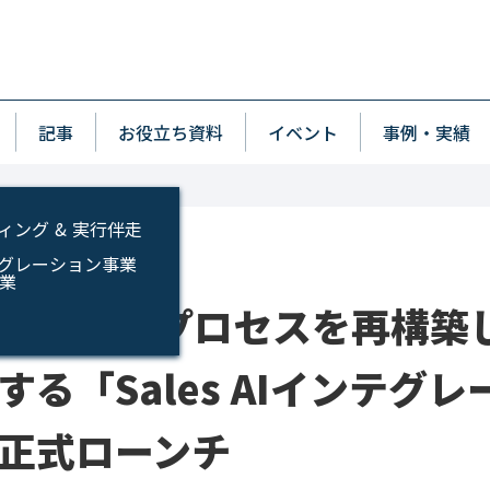
p
wn
記事
お役立ち資料
イベント
事例・実績
ィング & 実行伴走
インテグレーション事業
事業
AIで営業プロセスを再構築
する「Sales AIインテグ
正式ローンチ