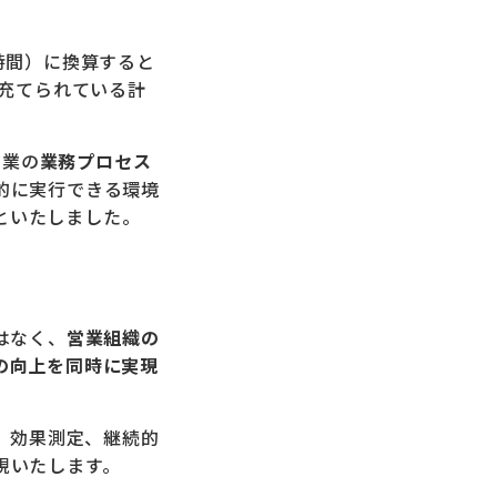
時間）に換算すると
充てられている計
営業の
業務プロセス
律的に実行できる環境
とといたしました。
はなく、
営業組織の
の向上を同時に実現
、効果測定、継続的
現いたします。