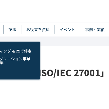
p
wn
記事
お役立ち資料
イベント
事例・実績
ィング & 実行伴走
インテグレーション事業
事業
国際規格「ISO/IEC 2700