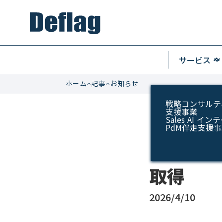
keyboard_arrow_u
サービス
keyboard_arrow_do
ホーム
記事
お知らせ
戦略コンサルテ
支援事業
Sales AI 
PdM伴走支援
ISMSの
取得
2026/4/10