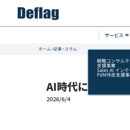
keyboard_arrow_u
サービス
keyboard_arrow_do
ホーム
記事
コラム
戦略コンサルテ
支援事業
Sales AI 
PdM伴走支援
AI時代に対面が
2026/6/4