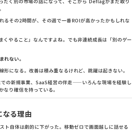
たく別の市場の話になって、そこから Deflagがまだ取り
。
れるその2時間が、その週で一番ROIが高かったかもしれな
まくやること」なんですよね。でも非連続成長は「別のゲ
まれない。
線形になる。改善は積み重なるけれど、跳躍は起きない。
業での新規事業、SaaS経営の伴走——いろんな現場を経験し
かなり確信を持っている。
になる理由
コスト自体は劇的に下がった。移動ゼロで画面越しに話せる