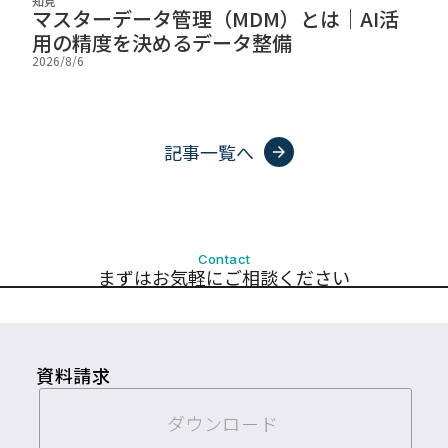
知見
知見
マスターデータ管理（MDM）とは｜AI活
A
用の精度を決めるデータ整備
例
2026/8/6
2026
記事一覧へ
arrow_forward
Contact
まずはお気軽にご相談ください
資料請求
ダウンロード