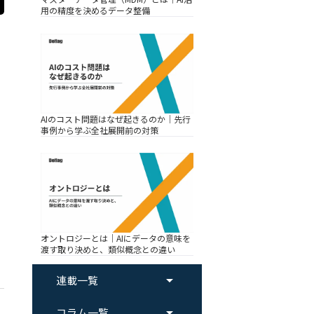
用の精度を決めるデータ整備
AIのコスト問題はなぜ起きるのか｜先行
事例から学ぶ全社展開前の対策
オントロジーとは｜AIにデータの意味を
渡す取り決めと、類似概念との違い
arrow_drop_up
連載一覧
arrow_drop_up
コラム一覧