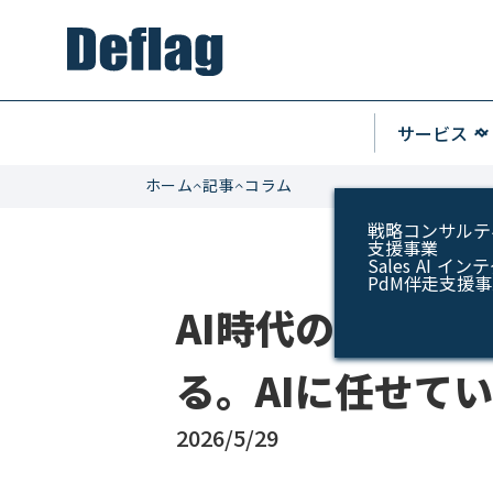
keyboard_arrow_u
サービス
keyboard_arrow_do
ホーム
記事
コラム
戦略コンサルテ
支援事業
Sales AI 
PdM伴走支援
AI時代の営業は
る。AIに任せて
2026/5/29