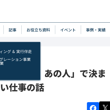
p
wn
記事
お役立ち資料
イベント
事例・実績
ィング & 実行伴走
インテグレーション事業
事業
「○○なら、あの人」で決ま
いい仕事の話