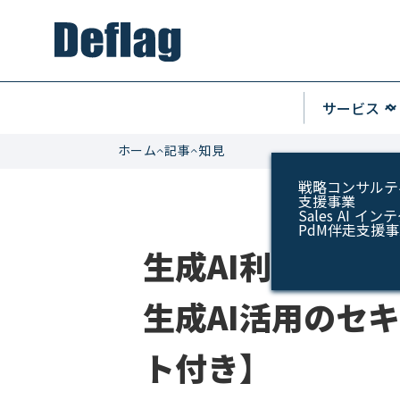
keyboard_arrow_u
サービス
keyboard_arrow_do
ホーム
記事
知見
戦略コンサルテ
支援事業
Sales AI 
PdM伴走支援
生成AI利用ガイ
生成AI活用のセ
ト付き】