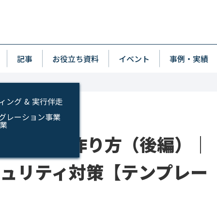
p
wn
記事
お役立ち資料
イベント
事例・実績
ィング & 実行伴走
インテグレーション事業
事業
ドラインの作り方（後編）｜
キュリティ対策【テンプレー