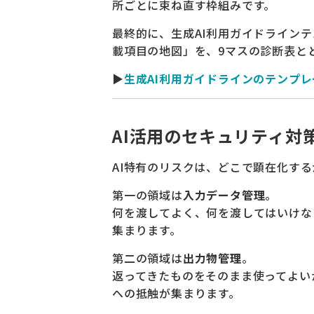
所ごとに束ね直す枠組みです。
最終的に、生成AI利用ガイドライン
載項目の地図」を、9マスの診断表と
▶
生成AI利用ガイドラインのテンプ
AI活用のセキュリティ対
AI特有のリスクは、どこで顕在化す
第一の領域は
入力データ管理
。
何を渡してよく、何を渡してはいけな
集まります。
第二の領域は
出力物管理
。
返ってきたものをそのまま使ってよい
への抵触が集まります。