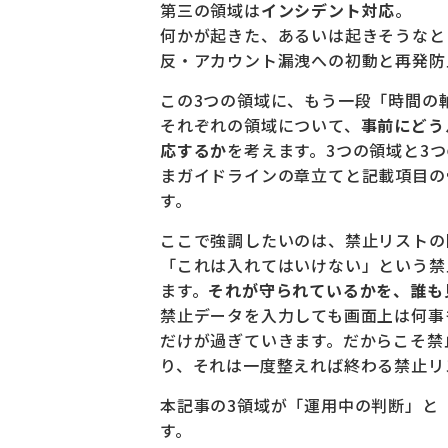
第三の領域は
インシデント対応
。
何かが起きた、あるいは起きそうなと
反・アカウント漏洩への初動と再発防
この3つの領域に、もう一段「時間の
それぞれの領域について、
事前にどう
応するか
を考えます。3つの領域と3
まガイドラインの章立てと記載項目の
す。
ここで強調したいのは、禁止リストの
「これは入れてはいけない」という禁
ます。
それが守られているかを、誰も
禁止データを入力しても画面上は何事
だけが過ぎていきます。だからこそ禁
り、それは一度整えれば終わる禁止リ
本記事の3領域が「運用中の判断」と
す。