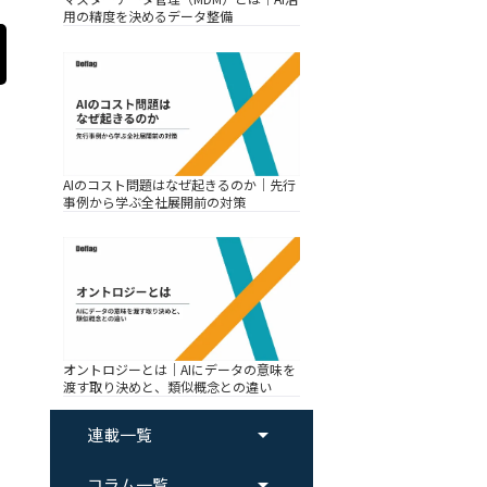
用の精度を決めるデータ整備
AIのコスト問題はなぜ起きるのか｜先行
事例から学ぶ全社展開前の対策
オントロジーとは｜AIにデータの意味を
渡す取り決めと、類似概念との違い
arrow_drop_up
連載一覧
arrow_drop_up
コラム一覧