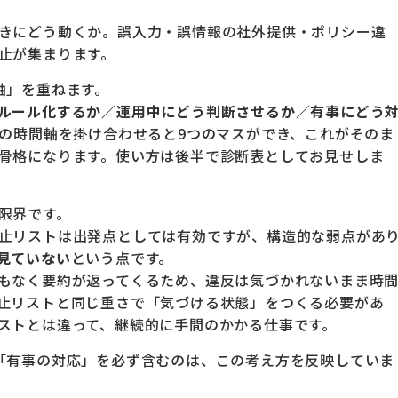
きにどう動くか。誤入力・誤情報の社外提供・ポリシー違
止が集まります。
軸」を重ねます。
ルール化するか／運用中にどう判断させるか／有事にどう
つの時間軸を掛け合わせると9つのマスができ、これがそのま
骨格になります。使い方は後半で診断表としてお見せしま
限界です。
止リストは出発点としては有効ですが、構造的な弱点があ
見ていない
という点です。
もなく要約が返ってくるため、違反は気づかれないまま時
止リストと同じ重さで「気づける状態」をつくる必要があ
ストとは違って、継続的に手間のかかる仕事です。
「有事の対応」を必ず含むのは、この考え方を反映していま