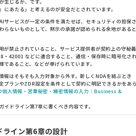
が生じるか、です。
示』にあたる」と考えるのが安全だとされています。
AIサービスが一定の条件を満たせば、セキュリティの担保
わらないものとして、黙示の承諾が認められる余地がある
用が禁止されていること、サービス提供者が契約上の守秘
27018・42001 などに適合すること、通信・保存時に暗号化さ
様であること、などが挙げられています。
情報はそもそも入力対象から外す。新しくNDAを結ぶとき
特定プランやZDR設定を条件として契約に明記できるかをあ
の個人情報・営業秘密・機密情報の入力｜Business &
ガイドライン第7章に書くべき内容です。
ドライン第6章の設計