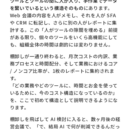
ツールとツールの間に人が入り、手作業でデータ
を繋いでいるという構造そのもの
にあります。
Web 会議の内容を人がメモし、それを人が SFA
や CRM に転記し、さらに別の人がレポートに集
計する。この「人がツールの隙間を埋める」前提
がある限り、個々のツールをいくら高機能にして
も、組織全体の時間は劇的には変わりません。
棚卸しが一通り終わると、月次コストの内訳、業
務プロセスと時間配分、そして業務におけるコア
/ ノンコア比率が、1枚のレポートに集約されま
す。
「どの業務やどのツールに、時間とお金を使って
いるために、今のコスト構造になっているのか」
を、ここで初めて構造として説明できるようにな
ります。
棚卸しを飛ばして AI 検討に入ると、数ヶ月後の経
営会議で、「で、結局 AI で何が削減できるんだっ