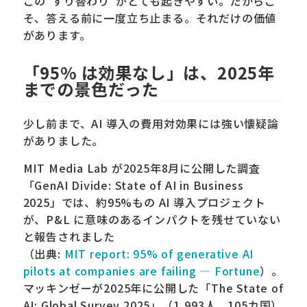
この"すり替わり"がとても起きやすい。だからこ
そ、答える前に一度立ち止まる。それだけの価値
があります。
「95% は効果なし」は、2025年
までの景色だった
少し前まで、AI 導入の費用対効果には強い懐疑論
がありました。
MIT Media Lab が2025年8月に公開した調査
「GenAI Divide: State of AI in Business
2025」では、約95%もの AI 導入プロジェクト
が、P&L に意味のあるインパクトを残せていない
と報告されました
（出典:
MIT report: 95% of generative AI
pilots at companies are failing — Fortune
）。
マッキンゼーが2025年に公開した「The State of
AI: Global Survey 2025」（1,993人、105カ国）