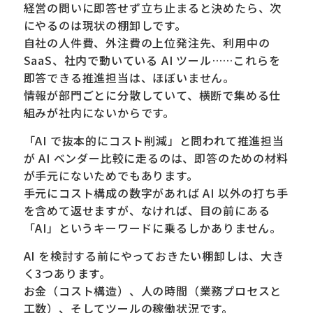
経営の問いに即答せず立ち止まると決めたら、次
にやるのは現状の棚卸しです。
自社の人件費、外注費の上位発注先、利用中の
SaaS、社内で動いている AI ツール……これらを
即答できる推進担当は、ほぼいません。
情報が部門ごとに分散していて、横断で集める仕
組みが社内にないからです。
「AI で抜本的にコスト削減」と問われて推進担当
が AI ベンダー比較に走るのは、即答のための材料
が手元にないためでもあります。
手元にコスト構成の数字があれば AI 以外の打ち手
を含めて返せますが、なければ、目の前にある
「AI」というキーワードに乗るしかありません。
AI を検討する前にやっておきたい棚卸しは、大き
く3つあります。
お金（コスト構造）、人の時間（業務プロセスと
工数）、そしてツールの稼働状況です。