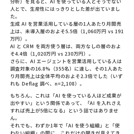
分析）を見ると、AI を使っている人とそうでない
人とで、生産性にはっきりとした差が出ていまし
た。
生成 AI を営業活用している層の1人あたり月間売
上は、未導入層のおよそ5.5倍（1,060万円 vs 191
万円）。
AI と CRM を両方使う層は、両方なしの層のおよ
そ4.4倍（1,020万円 vs 230万円）。
さらに、AI エージェントを営業活用している人は
調査対象の16.8%（355名）に達し、その1人あた
り月間売上は全体平均のおよそ2.3倍でした（いず
れも Deflag 調べ、n=2,108）。
もちろん、これは「AI を使っている人ほど成果が
出やすい」という関係であって、「AI を入れさえ
すれば売上が5倍になる」という話ではありませ
ん。
それでも、わずか1年で「AI を使う組織」と「使
わない組織」の間に、これだけの開きが見えてき