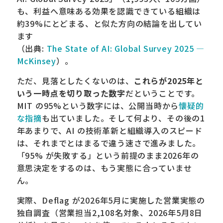
も、利益へ意味ある効果を認識できている組織は
約39%にとどまる、と似た方向の結論を出してい
ます
（出典:
The State of AI: Global Survey 2025 —
McKinsey
）。
ただ、見落としたくないのは、
これらが2025年と
いう一時点を切り取った数字
だということです。
MIT の95%という数字には、公開当時から
懐疑的
な指摘
も出ていました。そして何より、その後の1
年あまりで、AI の技術革新と組織導入のスピード
は、それまでとはまるで違う速さで進みました。
「95% が失敗する」という前提のまま2026年の
意思決定をするのは、もう実態に合っていませ
ん。
実際、Deflag が2026年5月に実施した営業実態の
独自調査（営業担当2,108名対象、2026年5月8日