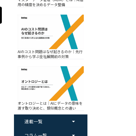
用の精度を決めるデータ整備
AIのコスト問題はなぜ起きるのか｜先行
事例から学ぶ全社展開前の対策
オントロジーとは｜AIにデータの意味を
渡す取り決めと、類似概念との違い
arrow_drop_up
連載一覧
arrow_drop_up
コラム一覧