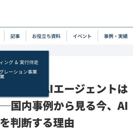
p
wn
記事
お役立ち資料
イベント
事例・実績
ィング & 実行伴走
インテグレーション事業
事業
「補助」、AIエージェントは
─国内事例から見る今、AI
を判断する理由