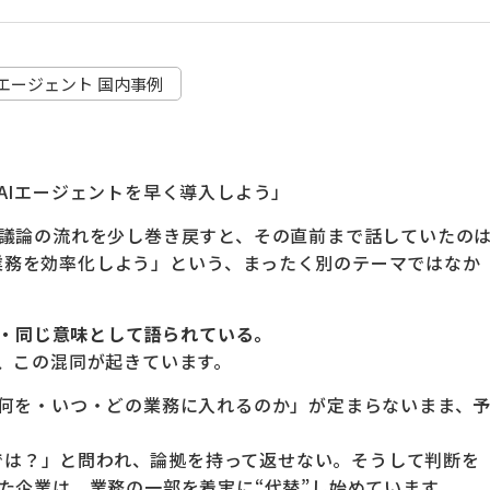
AIエージェント 国内事例
AIエージェントを早く導入しよう」
議論の流れを少し巻き戻すと、その直前まで話していたの
して業務を効率化しよう」という、まったく別のテーマではなか
脈・同じ意味として語られている。
、この混同が起きています。
何を・いつ・どの業務に入れるのか」が定まらないまま、
分では？」と問われ、論拠を持って返せない。そうして判断を
た企業は、業務の一部を着実に“代替”し始めています。