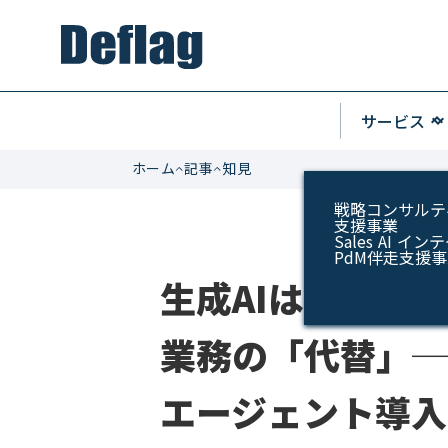
keyboard_arrow_u
サービス
keyboard_arrow_do
ホーム
記事
知見
戦略コンサルテ
支援事業
Sales AI 
PdM伴走支援
生成AIは業務の
業務の「代替」─
エージェント導入