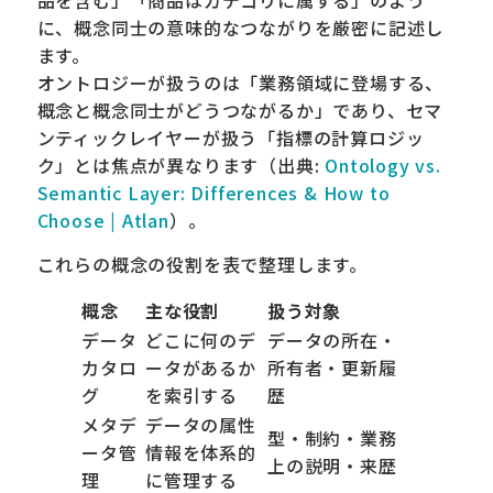
に、概念同士の意味的なつながりを厳密に記述し
ます。
オントロジーが扱うのは「業務領域に登場する、
概念と概念同士がどうつながるか」であり、セマ
ンティックレイヤーが扱う「指標の計算ロジッ
ク」とは焦点が異なります（出典:
Ontology vs.
Semantic Layer: Differences & How to
Choose | Atlan
）。
これらの概念の役割を表で整理します。
概念
主な役割
扱う対象
データ
どこに何のデ
データの所在・
カタロ
ータがあるか
所有者・更新履
グ
を索引する
歴
メタデ
データの属性
型・制約・業務
ータ管
情報を体系的
上の説明・来歴
理
に管理する