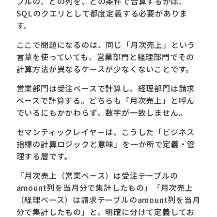
ブルの、どの列を、どの条件で合算するかは、
SQLのクエリとして都度定義する必要がありま
す。
ここで問題になるのは、同じ「月次売上」という
言葉を使っていても、営業部門と経理部門でその
計算方法が異なるケースが少なくないことです。
営業部門は受注ベースで計算し、経理部門は請求
ベースで計算する。どちらも「月次売上」と呼ん
でいるにもかかわらず、数字が一致しません。
セマンティックレイヤーは、こうした「ビジネス
指標の計算ロジックと意味」を一か所で定義・管
理する層です。
「月次売上（営業ベース）は受注テーブルの
amount列を当月分で集計したもの」「月次売上
（経理ベース）は請求テーブルのamount列を当月
分で集計したもの」と、明確に分けて定義してお