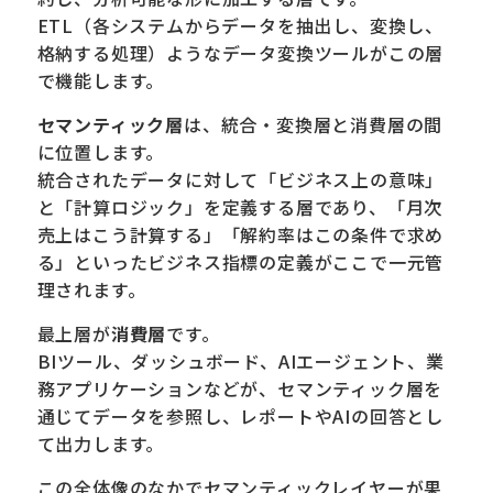
ETL（各システムからデータを抽出し、変換し、
格納する処理）ようなデータ変換ツールがこの層
で機能します。
セマンティック層
は、統合・変換層と消費層の間
に位置します。
統合されたデータに対して「ビジネス上の意味」
と「計算ロジック」を定義する層であり、「月次
売上はこう計算する」「解約率はこの条件で求め
る」といったビジネス指標の定義がここで一元管
理されます。
最上層が
消費層
です。
BIツール、ダッシュボード、AIエージェント、業
務アプリケーションなどが、セマンティック層を
通じてデータを参照し、レポートやAIの回答とし
て出力します。
この全体像のなかでセマンティックレイヤーが果