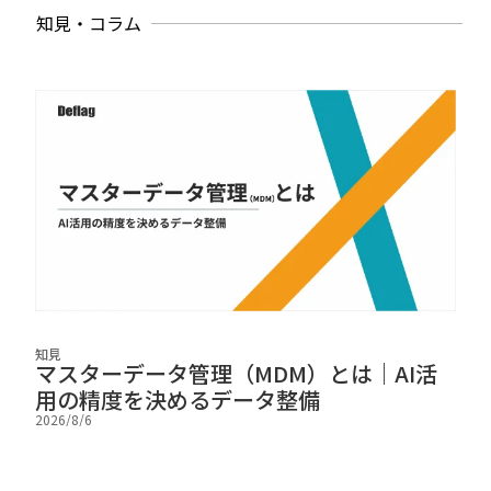
知見・コラム
知見
知見
マスターデータ管理（MDM）とは｜AI活
A
用の精度を決めるデータ整備
例
2026/8/6
2026