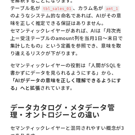
を解釈することになります。
テーブル名が
、カラム名が
tbl_sales_01
amt_1
のようなシステム的な命名であれば、AIがその意
味を正しく推定できる保証はありません。
セマンティックレイヤーがあれば、AIは「月次売
上＝受注テーブルのamount列を当月1日〜末日で
集計したもの」という定義を参照でき、意味を取
り違えるリスクが下がります。
セマンティックレイヤーの役割は「人間がSQLを
書かずにデータを見られるようにする」から、
「AIがデータの意味を正しく理解できるようにす
る」へと拡張
されています。
データカタログ・メタデータ管
理・オントロジーとの違い
セマンティックレイヤーと混同されやすい概念が3