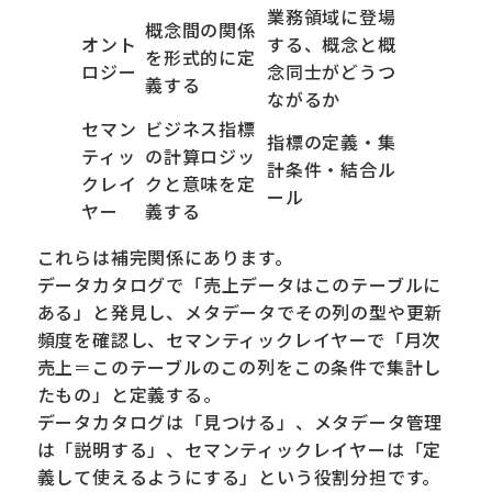
業務領域に登場
概念間の関係
オント
する、概念と概
を形式的に定
ロジー
念同士がどうつ
義する
ながるか
セマン
ビジネス指標
指標の定義・集
ティッ
の計算ロジッ
計条件・結合ル
クレイ
クと意味を定
ール
ヤー
義する
これらは補完関係にあります。
データカタログで「売上データはこのテーブルに
ある」と発見し、メタデータでその列の型や更新
頻度を確認し、セマンティックレイヤーで「月次
売上＝このテーブルのこの列をこの条件で集計し
たもの」と定義する。
データカタログは「見つける」、メタデータ管理
は「説明する」、セマンティックレイヤーは「定
義して使えるようにする」という役割分担です。