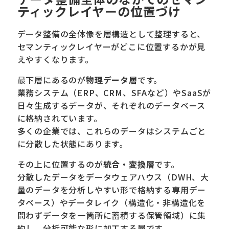
ティックレイヤーの位置づけ
データ整備の全体像を層構造として整理すると、
セマンティックレイヤーがどこに位置するかが見
えやすくなります。
最下層にあるのが
物理データ層
です。
業務システム（ERP、CRM、SFAなど）やSaaSが
日々生成するデータが、それぞれのデータベース
に格納されています。
多くの企業では、これらのデータはシステムごと
に分散した状態にあります。
その上に位置するのが
統合・変換層
です。
分散したデータをデータウェアハウス（DWH、大
量のデータを分析しやすい形で格納する専用デー
タベース）やデータレイク（構造化・非構造化を
問わずデータを一箇所に蓄積する保管領域）に集
約し、分析可能な形に加工する層です。