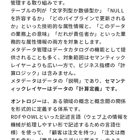
管理する取り組みです。
テーブルの列が「文字列型か数値型か」「NULL
を許容するか」「どのパイプラインで更新される
か」といった技術的な属性情報と、「このデータ
の業務上の意味」「だれが責任者か」といった業
務的な属性情報の両方を対象とします。
メタデータ管理はデータカタログの機能として提
供されることも多く、対象範囲はセマンティック
レイヤーよりも広い一方で、ビジネス指標の「計
算ロジック」は含みません。
メタデータはデータの「説明」であり、
セマンテ
ィックレイヤーはデータの「計算定義」です。
オントロジー
は、ある領域の概念と概念間の関係
を形式的に定義する体系です。
RDFやOWLといった記述言語（ウェブ上の情報を
機械が処理しやすい形で記述するための言語仕
様）を使って、「顧客は注文を持つ」「注文は商
品を含む」「商品はカテゴリに属する」のよう