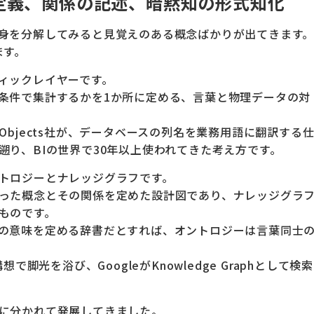
定義、関係の記述、暗黙知の形式知化
身を分解してみると見覚えのある概念ばかりが出てきます
ます。
ィックレイヤーです。
条件で集計するかを1か所に定める、言葉と物理データの対
ss Objects社が、データベースの列名を業務用語に翻訳する
遡り、BIの世界で30年以上使われてきた考え方です。
トロジーとナレッジグラフです。
った概念とその関係を定めた設計図であり、ナレッジグラ
ものです。
の意味を定める辞書だとすれば、オントロジーは言葉同士
で脚光を浴び、GoogleがKnowledge Graphとして検索
に分かれて発展してきました。