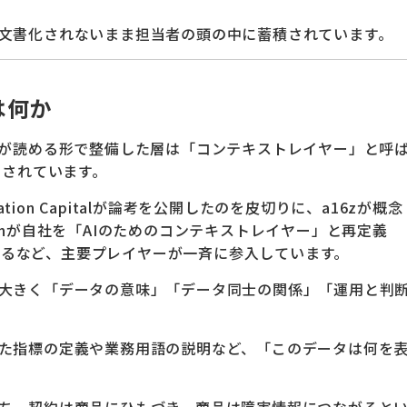
文書化されないまま担当者の頭の中に蓄積されています。
は何か
Iが読める形で整備した層は「コンテキストレイヤー」と呼
目されています。
ation Capitalが論考を公開したのを皮切りに、a16zが概念
anが自社を「AIのためのコンテキストレイヤー」と再定義
発表するなど、主要プレイヤーが一斉に参入しています。
大きく「データの意味」「データ同士の関係」「運用と判
た指標の定義や業務用語の説明など、「このデータは何を
ち、契約は商品にひもづき、商品は障害情報につながると