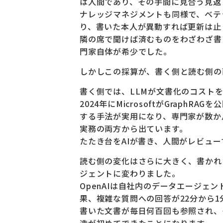
は人間であり、その手間に見合う見返
ナレッジマネジメントも同様で、ベテ
り、書いた本人が異動すれば更新は止
隣の席で聞けば済むものをわざわざ書
門家自体が希少でした。
しかしこの採算が、書く側と読む側の
書く側では、LLMが文書化のコスト
2024年にMicrosoftがGrap
する手法が実用になり、専門家が数か
実務の両方から出ています。
たたき台をAIが書き、人間がレビュ
読む側の変化はさらに大きく、書かれ
ジェントに変わりました。
OpenAIは自社内のデータエージェ
果、複雑な質問への回答が22分から1
書いた文書が毎日何百回も参照され、
造が初めてできたことになります。