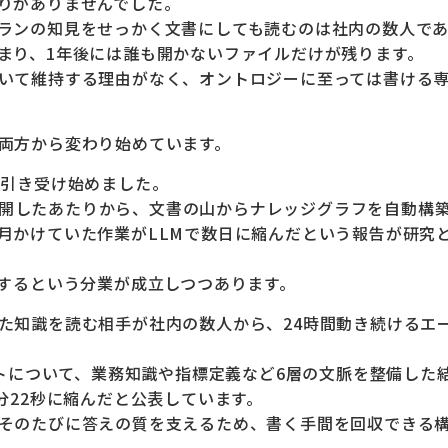
りがありませんでした。
ランの知見をせっかく文書にしても読むのは社内の数人で
まり、1年後には誰も開かないファイルだけが残ります。
いて維持する理由がなく、オントロジーに至っては書ける
両方から変わり始めています。
を引き受け始めました。
hRAGを公開したあたりから、文書の山からナレッジグラフを自動構
月かけていた作業がLLMで数日に縮んだという報告が研究
ーするという分業が成立しつつあります。
た知識を読む相手が社内の数人から、24時間動き続けるエ
ントについて、業務知識や指標定義など6層の文脈を整備した
分22秒に縮んだと公表しています。
そのたびに答えの質を支えるため、書く手間を回収できる