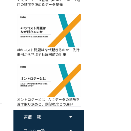
用の精度を決めるデータ整備
AIのコスト問題はなぜ起きるのか｜先行
事例から学ぶ全社展開前の対策
オントロジーとは｜AIにデータの意味を
渡す取り決めと、類似概念との違い
arrow_drop_up
連載一覧
arrow_drop_up
コラム一覧