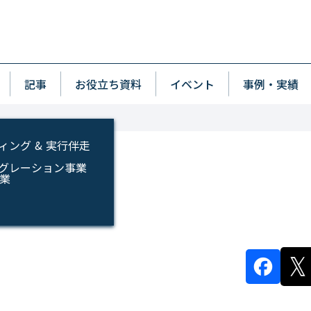
p
wn
記事
お役立ち資料
イベント
事例・実績
ィング & 実行伴走
インテグレーション事業
事業