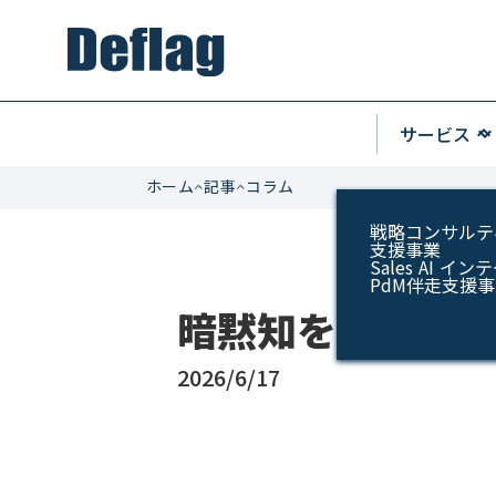
keyboard_arrow_u
サービス
keyboard_arrow_do
ホーム
記事
コラム
戦略コンサルテ
支援事業
Sales AI 
PdM伴走支援
暗黙知を書く仕事
2026/6/17