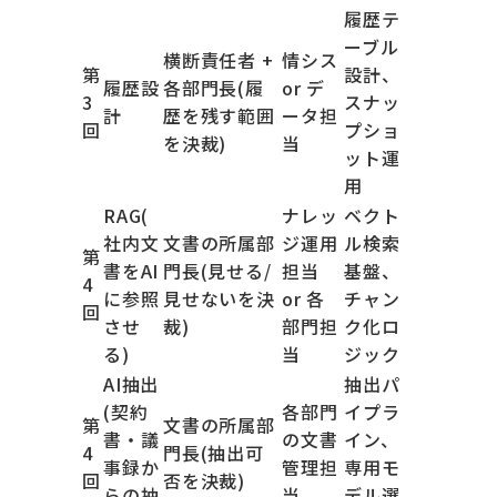
履歴テ
ーブル
横断責任者 +
情シス
第
設計、
履歴設
各部門長(履
or デ
3
スナッ
計
歴を残す範囲
ータ担
回
プショ
を決裁)
当
ット運
用
RAG(
ナレッ
ベクト
社内文
文書の所属部
ジ運用
ル検索
第
書をAI
門長(見せる/
担当
基盤、
4
に参照
見せないを決
or 各
チャン
回
させ
裁)
部門担
ク化ロ
る)
当
ジック
AI抽出
抽出パ
(契約
各部門
イプラ
第
文書の所属部
書・議
の文書
イン、
4
門長(抽出可
事録か
管理担
専用モ
回
否を決裁)
らの抽
当
デル選