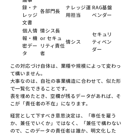
録・ナ
ナレッジ運
RAG基盤
各部門長
レッジ
用担当
ベンダー
文書
個人情
情シス長
セキュリ
報・機
or セキュ
情シス
ティベン
密デー
リティ責任
ダー
タ
者
この対応づけ自体は、業種や規模によって変わっ
て構いません。
大事なのは、自社の事業構造に合わせて、似た形
で一覧化できることです。
表を埋めたとき、空欄が残るデータがあれば、そ
こが「責任者の不在」になります。
経営として下すべき意思決定は、「専任を雇う
か、兼任でいくか」ではなく、「兼任で構わない
ので、このデータの責任者は誰か、明文化した