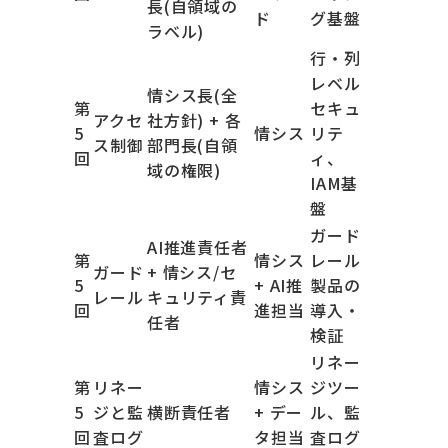
長(自領域の
ド
グ基盤
ラベル)
行・列
レベル
情シス長(全
第
セキュ
アクセ
社方針) + 各
5
情シス
リテ
ス制御
部門長(自領
回
ィ、
域の権限)
IAM基
盤
ガード
AI推進責任者
第
情シス
レール
ガード
+ 情シス/セ
5
+ AI推
製品の
レール
キュリティ責
回
進担当
導入・
任者
検証
リネー
第
リネー
情シス
ジツー
5
ジと監
横断責任者
+ デー
ル、監
回
査ログ
タ担当
査ログ