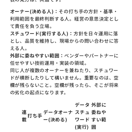
オーナー(決める人)：
その打ち手の方針・基準・
利用範囲を最終判断する人。経営の意思決定とし
て責任を負う立場。
スチュワード(実行する人)：
方針を日々運用に落
とし、品質を維持し、現場からの問い合わせに答
える人。
外部に委ねやすい範囲：
ベンダーやパートナーに
任せやすい技術運用・実装の領域。
同じ人が複数のオーナーを兼ねたり、スチュワー
ドが横断したりして構いません。重要なのは、空
欄が残らないこと。空欄が残ったら、そこが将来
の劣化の起点になります。
データ
外部に
連
データオーナ
スチュ
委ねや
打ち手
載
ー(決める)
ワード
すい範
(実行)
囲