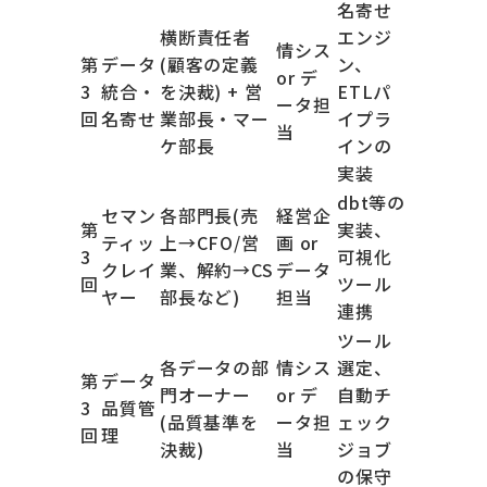
名寄せ
横断責任者
エンジ
情シス
第
データ
(顧客の定義
ン、
or デ
3
統合・
を決裁) + 営
ETLパ
ータ担
回
名寄せ
業部長・マー
イプラ
当
ケ部長
インの
実装
dbt等の
セマン
各部門長(売
経営企
第
実装、
ティッ
上→CFO/営
画 or
3
可視化
クレイ
業、解約→CS
データ
回
ツール
ヤー
部長など)
担当
連携
ツール
各データの部
情シス
選定、
第
データ
門オーナー
or デ
自動チ
3
品質管
(品質基準を
ータ担
ェック
回
理
決裁)
当
ジョブ
の保守