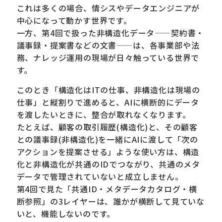
これは多くの場合、情シスやデータエンジニアが
中心になって動かす世界です。
一方、第4回で扱った非構造化データ——契約書・
議事録・提案書などの文書——は、各事業部や法
務、ナレッジ運用の現場が日々触っている世界で
す。
このとき「構造化はITの仕事、非構造化は現場の
仕事」と縦割りで進めると、AIに横断的にデータ
を渡したいときに、整合が取れなくなります。
たとえば、顧客の取引履歴(構造化)と、その顧客
との議事録(非構造化)を一緒にAIに渡して「次の
アクションを提案させる」ような使い方は、構造
化と非構造化が共通のIDでつながり、共通のメタ
データで管理されていないと成立しません。
第4回で見た「共通ID・メタデータカタログ・横
断参照」の3レイヤーは、誰かが横断して見ていな
いと、機能しないのです。