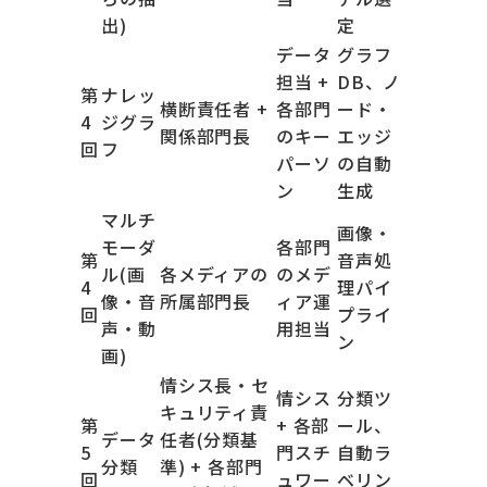
出)
定
データ
グラフ
担当 +
DB、ノ
第
ナレッ
横断責任者 +
各部門
ード・
4
ジグラ
関係部門長
のキー
エッジ
回
フ
パーソ
の自動
ン
生成
マルチ
画像・
モーダ
各部門
第
音声処
ル(画
各メディアの
のメデ
4
理パイ
像・音
所属部門長
ィア運
回
プライ
声・動
用担当
ン
画)
情シス長・セ
情シス
分類ツ
キュリティ責
第
+ 各部
ール、
データ
任者(分類基
5
門スチ
自動ラ
分類
準) + 各部門
回
ュワー
ベリン