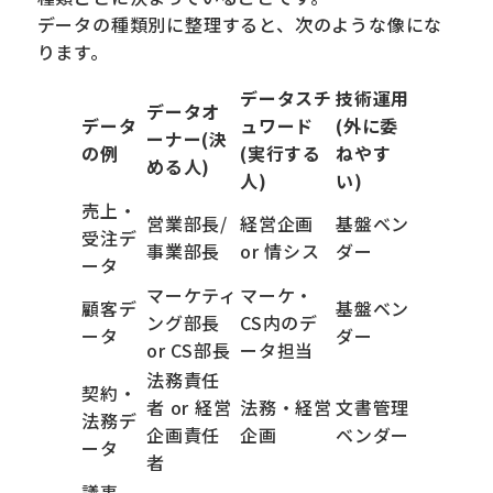
データの種類別に整理すると、次のような像にな
ります。
データスチ
技術運用
データオ
データ
ュワード
(外に委
ーナー(決
の例
(実行する
ねやす
める人)
人)
い)
売上・
営業部長/
経営企画
基盤ベン
受注デ
事業部長
or 情シス
ダー
ータ
マーケティ
マーケ・
顧客デ
基盤ベン
ング部長
CS内のデ
ータ
ダー
or CS部長
ータ担当
法務責任
契約・
者 or 経営
法務・経営
文書管理
法務デ
企画責任
企画
ベンダー
ータ
者
議事