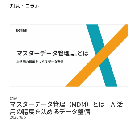
知見・コラム
知見
知見
マスターデータ管理（MDM）とは｜AI活
A
用の精度を決めるデータ整備
例
2026/8/6
2026